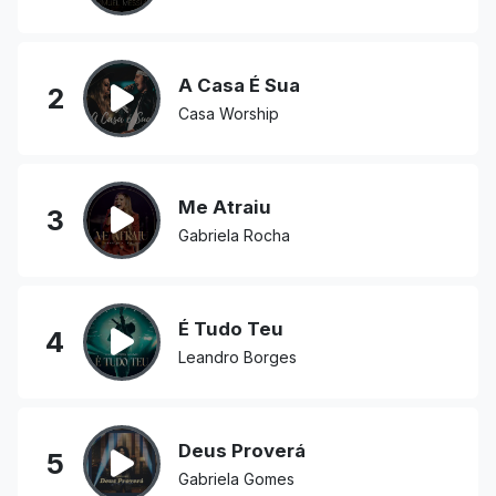
A Casa É Sua
2
Casa Worship
Me Atraiu
3
Gabriela Rocha
É Tudo Teu
4
Leandro Borges
Deus Proverá
5
Gabriela Gomes