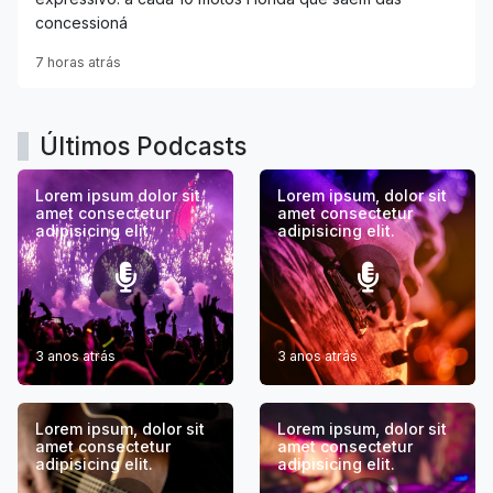
concessioná
7 horas atrás
Últimos Podcasts
Lorem ipsum dolor sit
Lorem ipsum, dolor sit
amet consectetur
amet consectetur
adipisicing elit.
adipisicing elit.
3 anos atrás
3 anos atrás
Lorem ipsum, dolor sit
Lorem ipsum, dolor sit
amet consectetur
amet consectetur
adipisicing elit.
adipisicing elit.