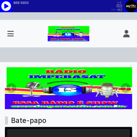
RADIO IMPERASAT
Anterior
Próx
Bate-papo